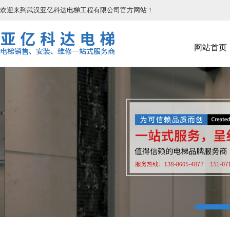
欢迎来到武汉亚亿科达电梯工程有限公司官方网站！
网站首页