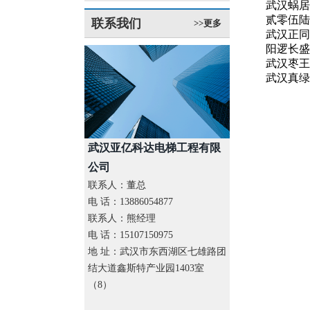
武汉蜗居
贰零伍陆
联系我们
>>更多
武汉正同药
阳逻长盛
武汉枣王
武汉真绿色
武汉亚亿科达电梯工程有限
公司
联系人：董总
电 话：13886054877
联系人：熊经理
电 话：15107150975
地 址：武汉市东西湖区七雄路团
结大道鑫斯特产业园1403室
（8）