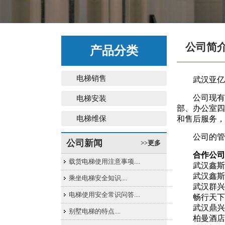
公司简
产品分类
电梯销售
武汉亚亿科
公司现有高
电梯安装
部、办公室四
电梯维保
和售后服务，
公司的管理
公司新闻
>>更多
合作公司
载货电梯使用注意事项....
武汉鑫斯特
武汉鑫斯特
乘坐电梯安全知识....
武汉群兴汽
电梯使用安全常识问答....
畅行天下
武汉鼎兴食
别墅电梯的特点....
柏曼酒店